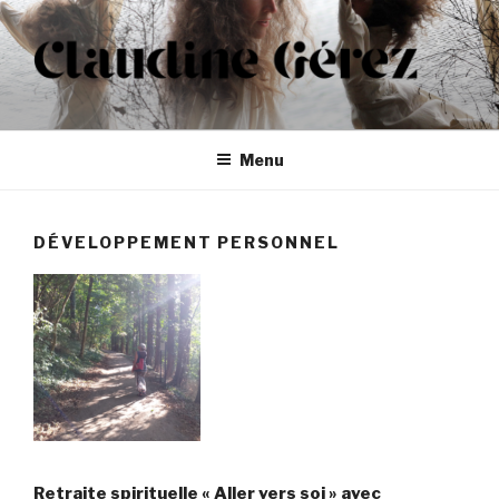
Aller
au
contenu
principal
CLAUDINE GÉREZ
Menu
DÉVELOPPEMENT PERSONNEL
Retraite spirituelle « Aller vers soi » avec